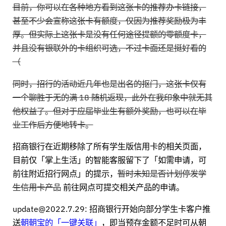
目前，你可以在各种地方看到这张卡的推荐办卡链接，
甚至不少会宣称这张卡有额度，仅因为推荐奖励极为丰
厚。但实际上这张卡是没有任何途径提额的零额度卡，
并且没有银联外的卡组织可选，不过卡面还是挺好看的
（
同时，招行的活动近几年也是出名的抠门，这张卡仅有
一个聊胜于无的满 18 随机返现，此外在我印象中就无其
他权益了。但对于应届毕业生有额外奖励，也可以在毕
业工作后方便地转卡。
招商银行在近期移除了所有学生版信用卡的相关页面，
目前仅「掌上生活」的智能客服留下了「如需申请，可
前往附近招行网点」的提示，
暂时未知是否计划停发学
生信用卡产品
前往网点可提交相关产品的申请。
update@2022.7.29: 招商银行开始向部分学生卡客户推
送
朝朝宝的「一键关联」
，即当预存金额不足时可从朝