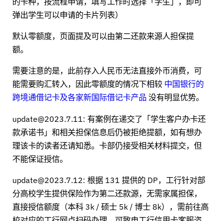
的卡种，按流程申请，填写工作时选择「学生」，即可
弹出学生可以申请的卡片列表）
默认零额度，页面提及可以由第二还款来源人担保提
额。
需要注意的是，此前存入人民币无法直接外币消费，可
能需要购汇转入，因此零额度的情况下相较
中国银行的
跨境通借记卡及各家新国际借记卡产品
没有明显优势。
update@2023.7.11: 有案例在递交了「学生客户办卡还
款承诺书」和相关担保信息后仍被拒绝提额，如有想办
理该卡的读者还请知悉。卡部仍接受相关材料提交，但
不能保证授信。
update@2023.7.12: 根据 131 提供的 DP，工行针对部
分高校学生提供保险作为第二还款源，无需家属担保，
直接授信额度（本科 3k / 硕士 5k / 博士 8k），需前往高
校对应的工行网点扫码办理。可致电工行信用卡客服咨