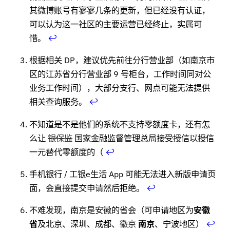
其微博账号有寥寥几条的更新，但已经没有认证，
可以认为这一社区的主要运营已经终止，实属可
惜。
↩
根据相关 DP，建议优先前往分行营业部（如南京市
区的江苏省分行营业部 9 号柜台，工作时间同对公
业务工作时间），大部分支行、网点可能无法提供
相关查询服务。
↩
不知道是不是他们的系统不支持零额度卡，还有怎
么让
银保监
国家金融监督管理总局接受授信以授信
一元替代零额度的（
↩
手机银行 / 工银e生活 App 可能无法进入新版申请页
面，会直接提交申请然后拒绝。
↩
不难发现，南京是安徽的省会（可申请地区为
安徽
省
及北京、深圳、成都、
徽京
南京
、宁波地区）
↩